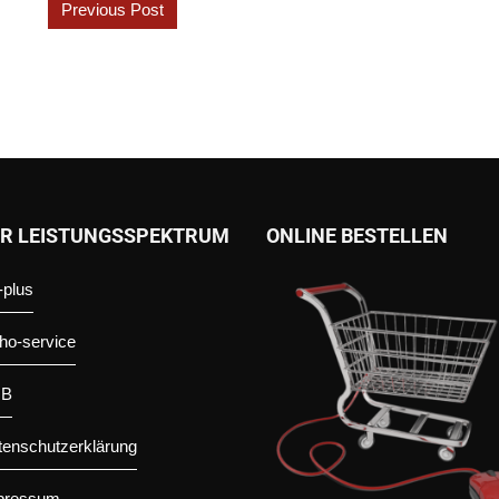
Post navigation
Previous Post
R LEISTUNGSSPEKTRUM
ONLINE BESTELLEN
-plus
ho-service
GB
tenschutzerklärung
pressum