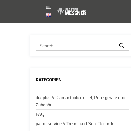
Start
›
patho-service // Trenn- und Schlifftechnik
›
Mob
KATEGORIEN
dia-plus // Diamantpoliermittel, Poliergeräte und
Zubehör
FAQ
patho-service // Trenn- und Schlifftechnik