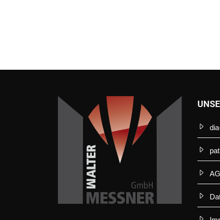
UNSE
dia
pat
A
Da
Im