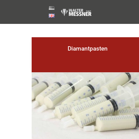
dia-p
Start
›
dia-plus // Diamantpoliermittel, Poliergeräte u
Diamantpasten