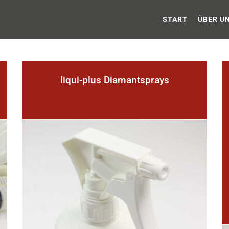
lus // Diamantpoliermittel, Poliergeräte und Z
START
ÜBER U
nd Zubehör
liqui-plus Diamantsprays