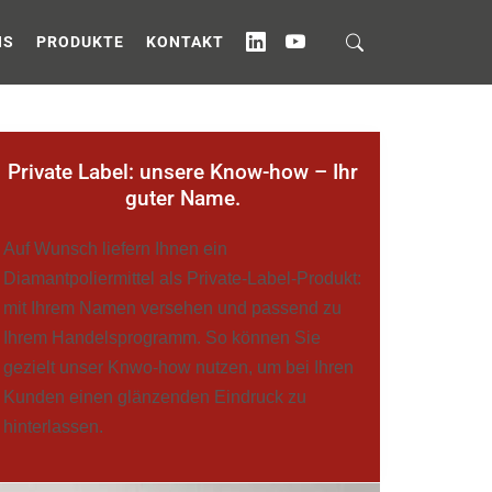
ubehör
NS
PRODUKTE
KONTAKT
IN
YT
Private Label: unsere Know-how – Ihr
guter Name.
Auf Wunsch liefern Ihnen ein
Diamantpoliermittel als Private-Label-Produkt:
mit Ihrem Namen versehen und passend zu
Ihrem Handelsprogramm. So können Sie
gezielt unser Knwo-how nutzen, um bei Ihren
Kunden einen glänzenden Eindruck zu
hinterlassen.