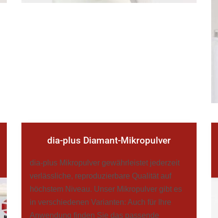
dia-plus Diamant-Mikropulver
dia-plus Mikropulver gewährleistet jederzeit
verlässliche, reproduzierbare Qualität auf
höchstem Niveau. Unser Mikropulver gibt es
in verschiedenen Varianten: Auch für Ihre
Anwendung finden Sie das passende