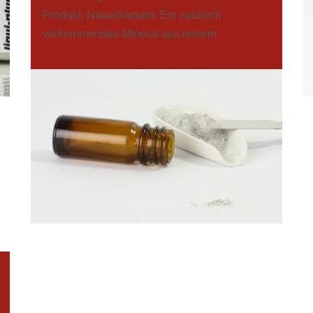
Produkt. Naturdiamant: Ein natürlich
vorkommendes Mineral aus reinem