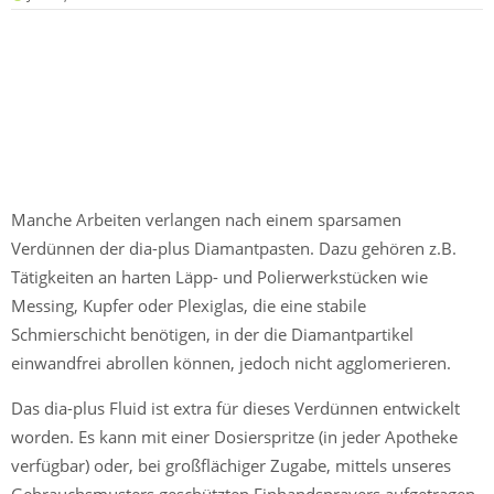
Was ist eigentlich Fluid?
Ein Gemisch von Flüssigkeiten, die auf die Löslichkeit und
Mischbarkeit von Diamantpasten abgestimmt sind.
Manche Arbeiten verlangen nach einem sparsamen
Verdünnen der dia-plus Diamantpasten. Dazu gehören z.B.
Tätigkeiten an harten Läpp- und Polierwerkstücken wie
Messing, Kupfer oder Plexiglas, die eine stabile
Schmierschicht benötigen, in der die Diamantpartikel
einwandfrei abrollen können, jedoch nicht agglomerieren.
Das dia-plus Fluid ist extra für dieses Verdünnen entwickelt
worden. Es kann mit einer Dosierspritze (in jeder Apotheke
verfügbar) oder, bei großflächiger Zugabe, mittels unseres
Gebrauchsmusters geschützten Einhandsprayers aufgetragen