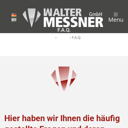
Menu
F.A.Q.
Start
›
contact
›
F.A.Q.
Hier haben wir Ihnen die häufig