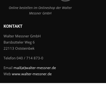
Online bestellen im Onlineshop der Walter
Messner GmbH
KONTAKT
Walter Messner GmbH
Barsbütteler Weg 6
22113 Oststeinbek
Telefon 040 / 714 873-0
Email
mail(at)walter-messner.de
Web
www.walter-messner.de
2024 © Walter Messner GmbH